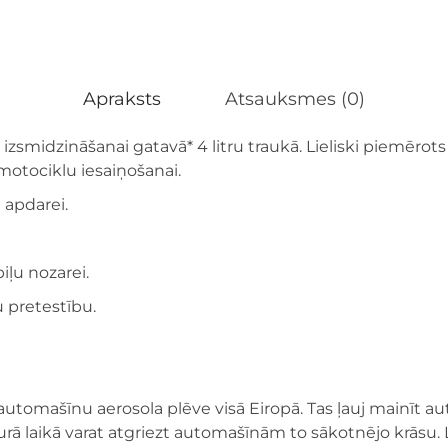
Apraksts
Atsauksmes (0)
zsmidzināšanai gatavā* 4 litru traukā. Lieliski piemērot
motociklu iesaiņošanai.
 apdarei.
iļu nozarei.
 pretestību.
 automašīnu aerosola plēve visā Eiropā. Tas ļauj mainīt au
kurā laikā varat atgriezt automašīnām to sākotnējo krās