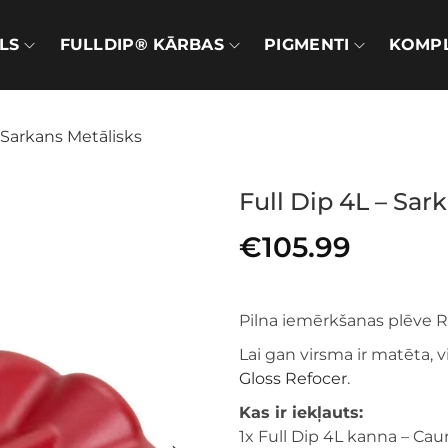
LS
FULLDIP® KĀRBAS
PIGMENTI
KOMPL
– Sarkans Metālisks
Full Dip 4L – Sar
€
105.99
Pilna iemērkšanas plēve R
Lai gan virsma ir matēta,
Gloss Refocer
.
Kas ir iekļauts:
1x Full Dip 4L kanna – Cau