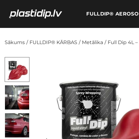
FULLDIP® AEROSO
Sākums
/
FULLDIP® KĀRBAS
/
Metālika
/
Full Dip 4L 