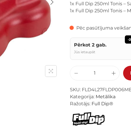
1x Full Dip 250ml Tonis – 
1x Full Dip 250ml Tonis – M
Pēc pasūtījuma veikšan
-
Pērkot 2 gab.
Jūs ietaupāt
SKU:
FLD4L27FLDP006M
Kategorija:
Metālika
Ražotājs:
Full Dip®