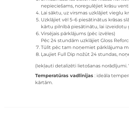
nepieciešams, noregulējiet krāsu vent
Lai sāktu, uz virsmas uzklājiet vieglu k
Uzklājiet vēl 5–6 piesātinātus krāsas s
kārtu pilnībā piesātinātu, lai izveido
Virsējais pārklājums (pēc izvēles)
Pēc 24 stundām uzklājiet Gloss Reforce
Tūlīt pēc tam noņemiet pārklājuma ma
Ļaujiet Full Dip nožūt 24 stundas, noņ
(Iekļauti detalizēti lietošanas norādījumi.
Temperatūras vadlīnijas
: ideāla tempera
kārtām.