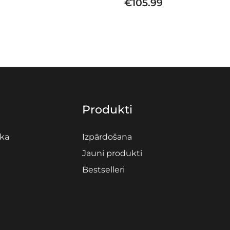
€
105.99
Produkti
ika
Izpārdošana
Jauni produkti
Bestselleri