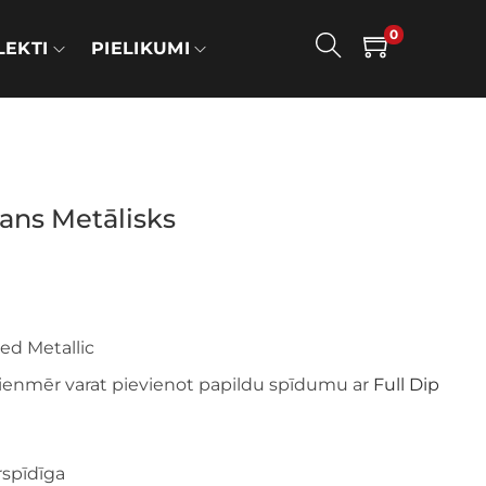
0
EKTI
PIELIKUMI
kans Metālisks
ed Metallic
 vienmēr varat pievienot papildu spīdumu ar
Full Dip
rspīdīga