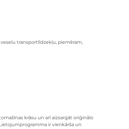
s veselu transportlīdzekļu, piemēram,
tomašīnas krāsu un arī aizsargāt oriģinālo
u. Lietojumprogramma ir vienkārša un