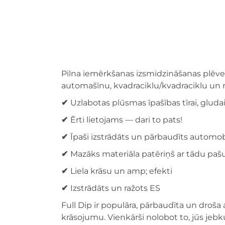
Pilna iemērkšanas izsmidzināšanas plēve i
automašīnu, kvadraciklu/kvadraciklu un 
✔
Uzlabotas plūsmas īpašības tīrai, gludai
✔
Ērti lietojams — dari to pats!
✔
Īpaši izstrādāts un pārbaudīts automob
✔
Mazāks materiāla patēriņš ar tādu pašu
✔
Liela krāsu un amp; efekti
✔
Izstrādāts un ražots ES
Full Dip ir populāra, pārbaudīta un droša
krāsojumu. Vienkārši nolobot to, jūs jeb