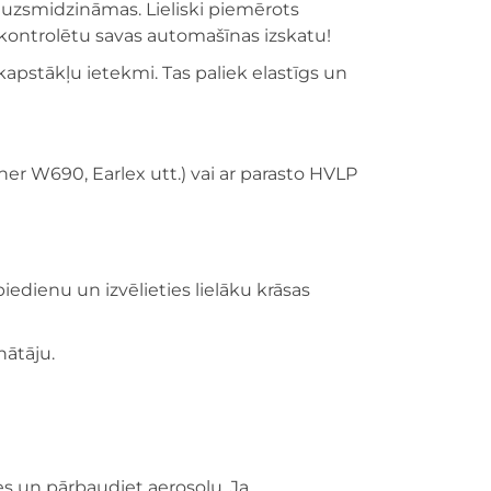
i uzsmidzināmas. Lieliski piemērots
ā kontrolētu savas automašīnas izskatu!
apstākļu ietekmi. Tas paliek elastīgs un
ner W690, Earlex utt.) vai ar parasto HVLP
edienu un izvēlieties lielāku krāsas
nātāju.
es un pārbaudiet aerosolu. Ja