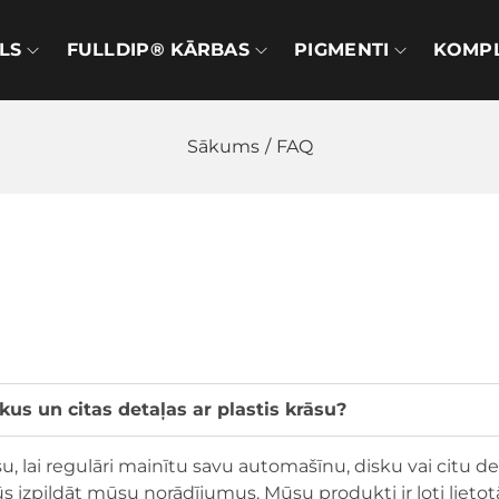
LS
FULLDIP® KĀRBAS
PIGMENTI
KOMPL
Sākums
/
FAQ
kus un citas detaļas ar plastis krāsu?
 lai regulāri mainītu savu automašīnu, disku vai citu det
ūs izpildāt mūsu norādījumus. Mūsu produkti ir ļoti lietot