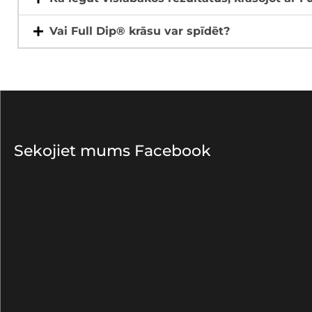
Vai Full Dip® krāsu var spīdēt?
Sekojiet mums Facebook