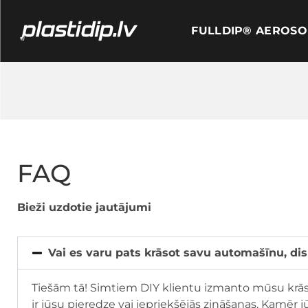
FULLDIP® AEROSO
FAQ
Bieži uzdotie jautājumi
Vai es varu pats krāsot savu automašīnu, dis
Tiešām tā! Simtiem DIY klientu izmanto mūsu krāsu,
ir jūsu pieredze vai iepriekšējās zināšanas. Kamēr j