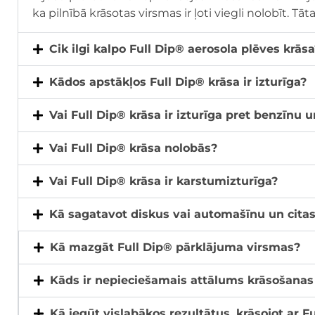
ka pilnībā krāsotas virsmas ir ļoti viegli nolobīt. T
Cik ilgi kalpo Full Dip® aerosola plēves krāsa
Kādos apstākļos Full Dip® krāsa ir izturīga?
Vai Full Dip® krāsa ir izturīga pret benzīnu 
Vai Full Dip® krāsa nolobās?
Vai Full Dip® krāsa ir karstumizturīga?
Kā sagatavot diskus vai automašīnu un citas
Kā mazgāt Full Dip® pārklājuma virsmas?
Kāds ir nepieciešamais attālums krāsošanas 
Kā iegūt vislabākos rezultātus, krāsojot ar 