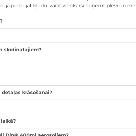
ātad, ja pieļaujat kļūdu, varat vienkārši noņemt plēvi un m
?
un šķīdinātājiem?
 detaļas krāsošanai?
laikā?
Full Dip® 400ml aerosoliem?