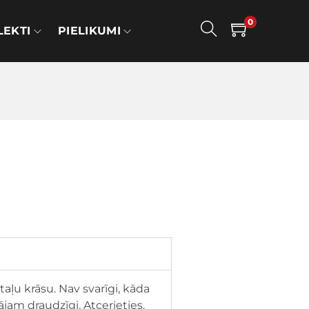
0
EKTI
PIELIKUMI
aļu krāsu. Nav svarīgi, kāda
ājam draudzīgi. Atcerieties,