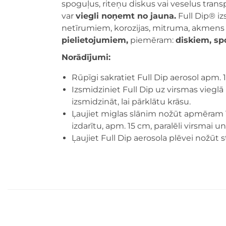
spoguļus, riteņu diskus vai veselus trans
var
viegli noņemt no jauna.
Full Dip® iz
netīrumiem, korozijas, mitruma, akmen
pielietojumiem,
piemēram:
diskiem, s
Norādījumi:
Rūpīgi sakratiet Full Dip aerosol apm. 
Izsmidziniet Full Dip uz virsmas viegl
izsmidzināt, lai pārklātu krāsu.
Ļaujiet miglas slānim nožūt apmēram 10
izdarītu, apm. 15 cm, paralēli virsmai u
Ļaujiet Full Dip aerosola plēvei nožūt