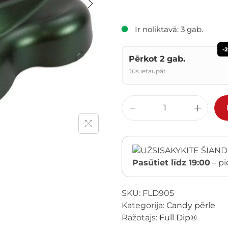
Ir noliktavā: 3 gab.
-
Pērkot 2 gab.
Jūs ietaupāt
Pasūtiet līdz 19:00
– pi
SKU:
FLD905
Kategorija:
Candy pērle
Ražotājs:
Full Dip®