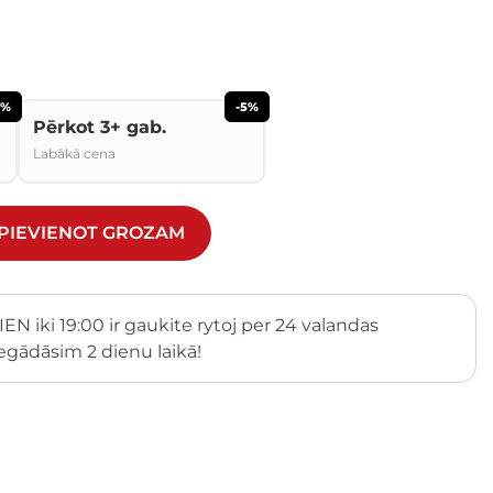
2%
-5%
Pērkot 3+ gab.
Labākā cena
PIEVIENOT GROZAM
egādāsim 2 dienu laikā!