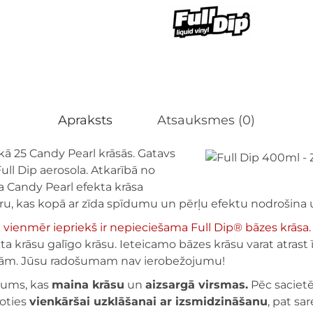
Apraksts
Atsauksmes (0)
ekā 25 Candy Pearl krāsās. Gatavs
Full Dip aerosola. Atkarībā no
a Candy Pearl efekta krāsa
ru, kas kopā ar zīda spīdumu un pērļu efektu nodrošina u
ienmēr iepriekš ir nepieciešama Full Dip® bāzes krāsa.
ta krāsu galīgo krāsu. Ieteicamo bāzes krāsu varat atrast
āsām. Jūsu radošumam nav ierobežojumu!
ājums, kas
maina krāsu
un
aizsargā virsmas.
Pēc sacietē
coties
vienkāršai uzklāšanai ar izsmidzināšanu
, pat s