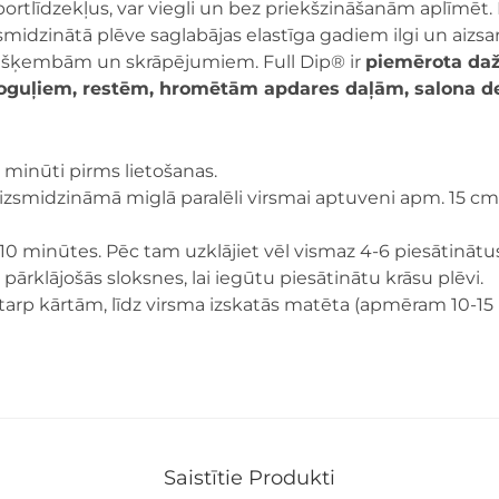
portlīdzekļus, var viegli un bez priekšzināšanām aplīmēt. 
smidzinātā plēve saglabājas elastīga gadiem ilgi un aizsa
s šķembām un skrāpējumiem. Full Dip® ir
piemērota da
poguļiem, restēm, hromētām apdares daļām, salona 
1 minūti pirms lietošanas.
ā izsmidzināmā miglā paralēli virsmai aptuveni apm. 15 c
 minūtes. Pēc tam uzklājiet vēl vismaz 4-6 piesātinātus F
n pārklājošās sloksnes, lai iegūtu piesātinātu krāsu plēvi.
 starp kārtām, līdz virsma izskatās matēta (apmēram 10-1
Saistītie Produkti