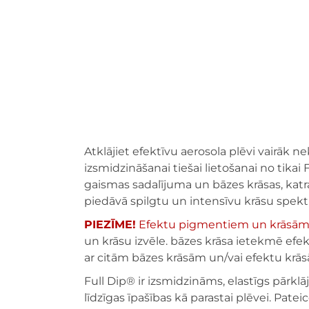
Atklājiet efektīvu aerosola plēvi vairāk n
izsmidzināšanai tiešai lietošanai no tikai 
gaismas sadalījuma un bāzes krāsas, katr
piedāvā spilgtu un intensīvu krāsu spekt
PIEZĪME!
Efektu pigmentiem un krāsām v
un krāsu izvēle. bāzes krāsa ietekmē efek
ar citām bāzes krāsām un/vai efektu kr
Full Dip® ir izsmidzināms, elastīgs pārkl
līdzīgas īpašības kā parastai plēvei. Patei