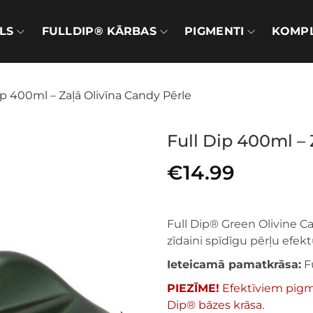
LS
FULLDIP® KĀRBAS
PIGMENTI
KOMPL
ip 400ml – Zaļā Olivīna Candy Pērle
Full Dip 400ml – 
€
14.99
Full Dip® Green Olivine C
zīdaini spīdīgu pērļu efekt
Ieteicamā pamatkrāsa:
F
PIEZĪME!
Efektīviem pigme
Dip® bāzes krāsa.