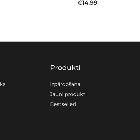
€
14.99
Produkti
ika
Izpārdošana
Jauni produkti
Bestselleri