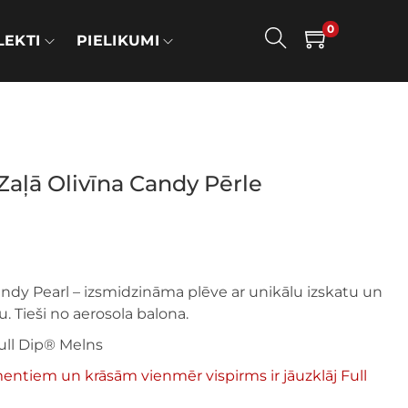
0
EKTI
PIELIKUMI
Zaļā Olivīna Candy Pērle
andy Pearl – izsmidzināma plēve ar unikālu izskatu un
u. Tieši no aerosola balona.
ull Dip® Melns
ntiem un krāsām vienmēr vispirms ir jāuzklāj Full