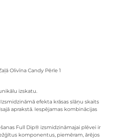
nikālu izskatu.
Izsmidzināmā efekta krāsas slāņu skaits
 īsajā aprakstā. Iespējamas kombinācijas
šanas Full Dip® izsmidzināmajai plēvei ir
arežģītus komponentus, piemēram, ārējos