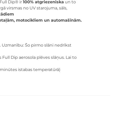
Full Dip® ir
100% atgriezeniska
un to
rgā virsmas no UV starojuma, sāls,
žādiem
detaļām, motocikliem un automašīnām.
m. Uzmanību: Šo pirmo slāni nedrīkst
ull Dip aerosola plēves slāņus. Lai to
5 minūtes istabas temperatūrā)