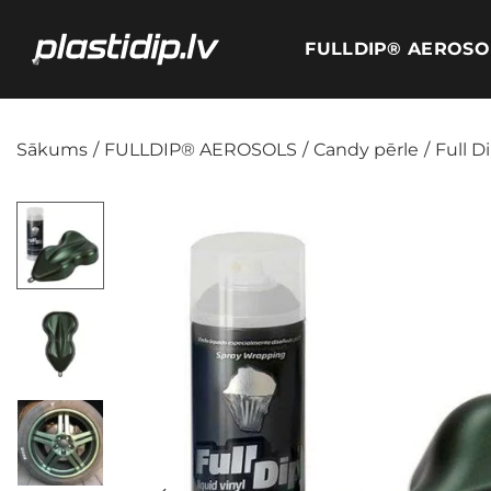
FULLDIP® AEROSO
Sākums
/
FULLDIP® AEROSOLS
/
Candy pērle
/
Full D