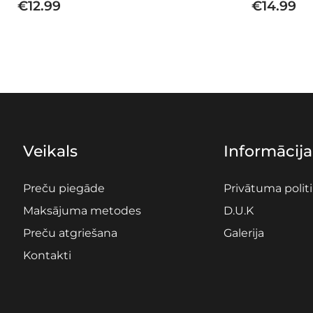
€
12.99
€
14.99
Veikals
Informācija
Preču piegāde
Privātuma polit
Maksājuma metodes
D.U.K
Preču atgriešana
Galerija
Kontakti