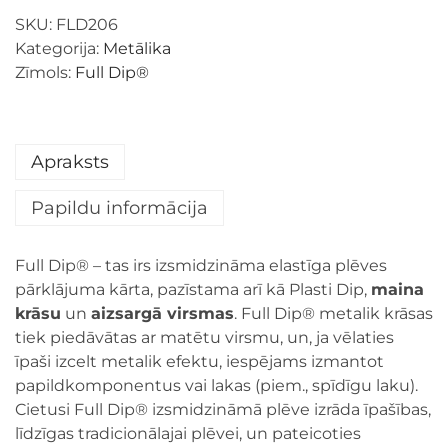
SKU:
FLD206
Kategorija:
Metālika
Zīmols:
Full Dip®
Apraksts
Papildu informācija
Full Dip® – tas irs izsmidzināma elastīga plēves
pārklājuma kārta, pazīstama arī kā Plasti Dip,
maina
krāsu
un
aizsargā virsmas
. Full Dip® metalik krāsas
tiek piedāvātas ar matētu virsmu, un, ja vēlaties
īpaši izcelt metalik efektu, iespējams izmantot
papildkomponentus vai lakas (piem., spīdīgu laku).
Cietusi Full Dip® izsmidzināmā plēve izrāda īpašības,
līdzīgas tradicionālajai plēvei, un pateicoties