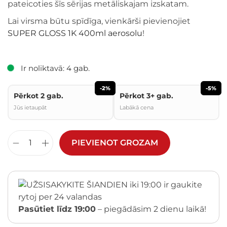
pateicoties šīs sērijas metāliskajam izskatam.
Lai virsma būtu spīdīga, vienkārši pievienojiet
SUPER GLOSS 1K 400ml aerosolu
!
Ir noliktavā: 4 gab.
-2%
-5%
Pērkot 2 gab.
Pērkot 3+ gab.
Jūs ietaupāt
Labākā cena
PIEVIENOT GROZAM
Pasūtiet līdz 19:00
– piegādāsim 2 dienu laikā!