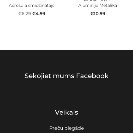
Aerosola smidzinātājs
Alumīnija Metālika
€
6.29
€
4.99
€
10.99
Sekojiet mums Facebook
Veikals
Preču piegāde