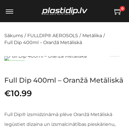
0
Sākums
/
FULLDIP® AEROSOLS
/
Metālika
/
Full Dip 400ml – Oranžā Metāliskā
Jaunums
Full Dip 400ml – Oranžā Metāliskā
€
10.99
Full Dip® izsmidzināmā plēve Oranžā Metāliskā
Iegūstiet dizaina un izsmalcinātības pieskārienu,