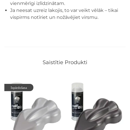
vienmērīgi izlīdzinātam.
Ja neesat uzreiz lakojis, to var veikt vēlāk – tikai
vispirms notīriet un nožāvējiet virsmu.
Saistītie Produkti
Izpārdošana