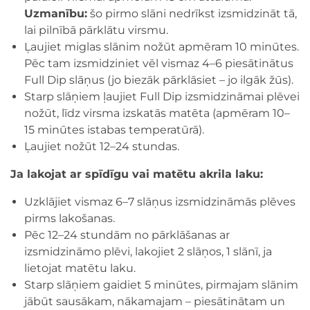
Uzmanību:
šo pirmo slāni nedrīkst izsmidzināt tā,
lai pilnībā pārklātu virsmu.
Ļaujiet miglas slānim nožūt apmēram 10 minūtes.
Pēc tam izsmidziniet vēl vismaz 4–6 piesātinātus
Full Dip slāņus (jo biezāk pārklāsiet – jo ilgāk žūs).
Starp slāņiem ļaujiet Full Dip izsmidzināmai plēvei
nožūt, līdz virsma izskatās matēta (apmēram 10–
15 minūtes istabas temperatūrā).
Ļaujiet nožūt 12–24 stundas.
Ja lakojat ar spīdīgu vai matētu akrila laku:
Uzklājiet vismaz 6–7 slāņus izsmidzināmās plēves
pirms lakošanas.
Pēc 12–24 stundām no pārklāšanas ar
izsmidzināmo plēvi, lakojiet 2 slāņos, 1 slānī, ja
lietojat matētu laku.
Starp slāņiem gaidiet 5 minūtes, pirmajam slānim
jābūt sausākam, nākamajam – piesātinātam un