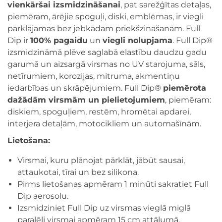
vienkāršai izsmidzināšanai
, pat sarežģītas detaļas,
piemēram, ārējie spoguļi, diski, emblēmas, ir viegli
pārklājamas bez jebkādām priekšzināšanām. Full
Dip ir
100% pagaidu
un
viegli nolupjama
. Full Dip®
izsmidzināmā plēve saglabā elastību daudzu gadu
garumā un aizsargā virsmas no UV starojuma, sāls,
netīrumiem, korozijas, mitruma, akmentiņu
iedarbības un skrāpējumiem. Full Dip®
piemērota
dažādām virsmām un pielietojumiem
, piemēram:
diskiem, spoguļiem, restēm, hromētai apdarei,
interjera detaļām, motocikliem un automašīnām.
Lietošana:
Virsmai, kuru plānojat pārklāt, jābūt sausai,
attaukotai, tīrai un bez silikona.
Pirms lietošanas apmēram 1 minūti sakratiet Full
Dip aerosolu.
Izsmidziniet Full Dip uz virsmas vieglā miglā
paralēli virsmai apmēram 15 cm attālumā.