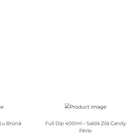
stu Brūnā
Full Dip 400ml – Saldā Zilā Candy
Pērle