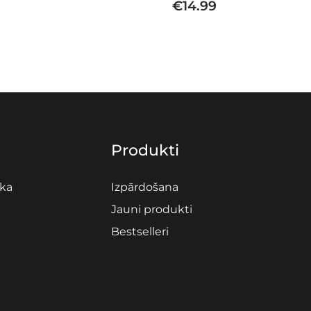
€
14.99
Produkti
ika
Izpārdošana
Jauni produkti
Bestselleri