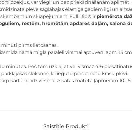
portlīdzekļus, var viegli un bez priekšzināšanām aplīmēt. 
smidzinātā plēve saglabājas elastīga gadiem ilgi un aizsa
s šķembām un skrāpējumiem. Full Dip® ir
piemērota da
poguļiem, restēm, hromētām apdares daļām, salona 
1 minūti pirms lietošanas.
ā izsmidzināmā miglā paralēli virsmai aptuveni apm. 15 c
 minūtes. Pēc tam uzklājiet vēl vismaz 4-6 piesātinātus F
n pārklājošās sloksnes, lai iegūtu piesātinātu krāsu plēvi.
 starp kārtām, līdz virsma izskatās matēta (apmēram 10-1
Saistītie Produkti