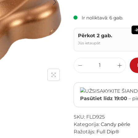
Ir noliktavā: 6 gab.
-
Pērkot 2 gab.
Jūs ietaupāt
Pasūtiet līdz 19:00
– pi
SKU:
FLD925
Kategorija:
Candy pērle
Ražotājs:
Full Dip®