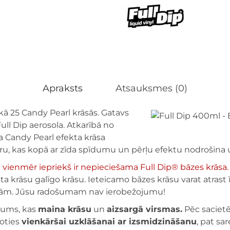
Apraksts
Atsauksmes (0)
ekā 25 Candy Pearl krāsās. Gatavs
Full Dip aerosola. Atkarībā no
a Candy Pearl efekta krāsa
ru, kas kopā ar zīda spīdumu un pērļu efektu nodrošina u
ienmēr iepriekš ir nepieciešama Full Dip® bāzes krāsa.
ta krāsu galīgo krāsu. Ieteicamo bāzes krāsu varat atrast
āsām. Jūsu radošumam nav ierobežojumu!
ājums, kas
maina krāsu
un
aizsargā virsmas.
Pēc sacietē
coties
vienkāršai uzklāšanai ar izsmidzināšanu
, pat s