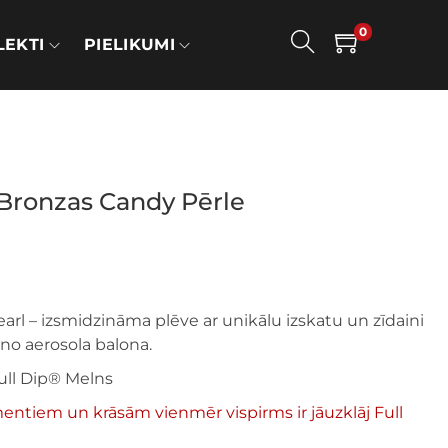
0
EKTI
PIELIKUMI
 Bronzas Candy Pērle
rl – izsmidzināma plēve ar unikālu izskatu un zīdaini
 no aerosola balona.
ull Dip® Melns
ntiem un krāsām vienmēr vispirms ir jāuzklāj Full