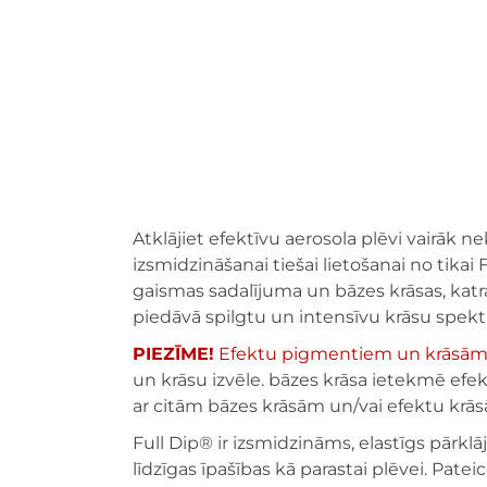
Atklājiet efektīvu aerosola plēvi vairāk n
izsmidzināšanai tiešai lietošanai no tikai 
gaismas sadalījuma un bāzes krāsas, katr
piedāvā spilgtu un intensīvu krāsu spekt
PIEZĪME!
Efektu pigmentiem un krāsām v
un krāsu izvēle. bāzes krāsa ietekmē efek
ar citām bāzes krāsām un/vai efektu kr
Full Dip® ir izsmidzināms, elastīgs pārkl
līdzīgas īpašības kā parastai plēvei. Patei