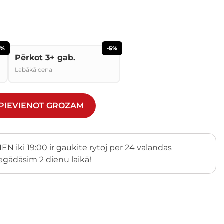
2%
-5%
Pērkot 3+ gab.
Labākā cena
PIEVIENOT GROZAM
egādāsim 2 dienu laikā!