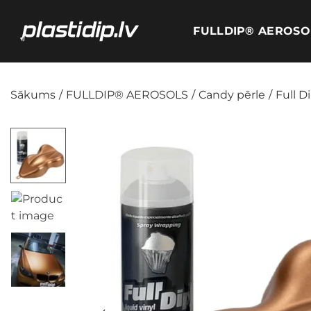
FULLDIP® AEROSO
Sākums
/
FULLDIP® AEROSOLS
/
Candy pērle
/
Full D