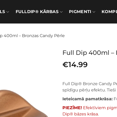
LS
FULLDIP® KĀRBAS
PIGMENTI
KOMPL
ip 400ml – Bronzas Candy Pērle
Full Dip 400ml –
€
14.99
Full Dip® Bronze Candy Pea
spīdīgu pērļu efektu. Tieši
Ieteicamā pamatkrāsa:
F
PIEZĪME!
Efektīviem pigme
Dip® bāzes krāsa.