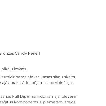
nikālu izskatu.
Izsmidzināmā efekta krāsas slāņu skaits
 īsajā aprakstā. Iespējamas kombinācijas
šanas Full Dip® izsmidzināmajai plēvei ir
arežģītus komponentus, piemēram, ārējos