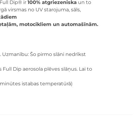
Full Dip® ir
100% atgriezeniska
un to
rgā virsmas no UV starojuma, sāls,
žādiem
detaļām, motocikliem un automašīnām.
m. Uzmanību: Šo pirmo slāni nedrīkst
ull Dip aerosola plēves slāņus. Lai to
5 minūtes istabas temperatūrā)