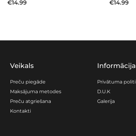
€
14.99
€
14.99
Veikals
Informācija
Preču piegāde
Privātuma polit
Maksājuma metodes
D.U.K
Preču atgriešana
Galerija
Kontakti