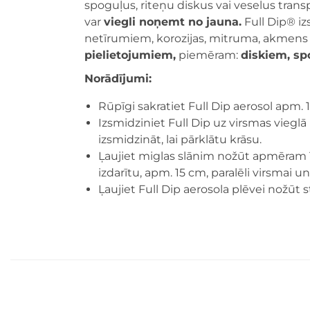
spoguļus, riteņu diskus vai veselus trans
var
viegli noņemt no jauna.
Full Dip® iz
netīrumiem, korozijas, mitruma, akmen
pielietojumiem,
piemēram:
diskiem, s
Norādījumi:
Rūpīgi sakratiet Full Dip aerosol apm. 
Izsmidziniet Full Dip uz virsmas viegl
izsmidzināt, lai pārklātu krāsu.
Ļaujiet miglas slānim nožūt apmēram 10
izdarītu, apm. 15 cm, paralēli virsmai u
Ļaujiet Full Dip aerosola plēvei nožūt